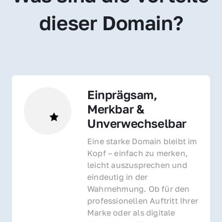
dieser Domain?
Einprägsam, 
Merkbar & 
Unverwechselbar
Eine starke Domain bleibt im 
Kopf – einfach zu merken, 
leicht auszusprechen und 
eindeutig in der 
Wahrnehmung. Ob für den 
professionellen Auftritt Ihrer 
Marke oder als digitale 