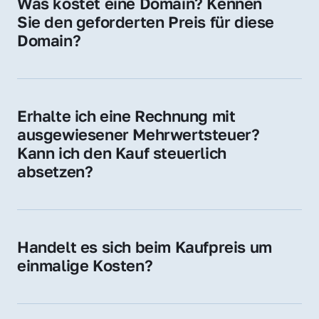
Was kostet eine Domain? Kennen 
Adressen oder als digitale Investition.
Sie den geforderten Preis für diese 
Domain?
Der Preis variiert je nach Domain. Für diese 
Domain liegt ein konkreter Kaufpreis vor – 
kontaktieren Sie uns gerne für ein 
Erhalte ich eine Rechnung mit 
unverbindliches Angebot.
ausgewiesener Mehrwertsteuer? 
Kann ich den Kauf steuerlich 
absetzen?
Ja, Sie erhalten eine Rechnung mit MwSt. 
Für Unternehmen ist der Kauf in der Regel 
steuerlich absetzbar.
Handelt es sich beim Kaufpreis um 
einmalige Kosten?
Ja. Der Kaufpreis ist einmalig. Nur beim 
späteren Betrieb der Domain (z. B. beim 