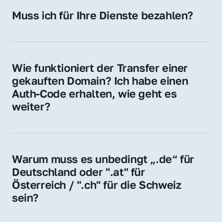
Hosting-Anbieter) fallen geringe laufende 
Muss ich für Ihre Dienste bezahlen?
Gebühren an. Diese bewegen sich für .de 
Nein, bei uns zahlen Sie nur den Kaufpreis 
Domains bei ca. 5€ / Jahr
der Domain – ohne zusätzliche Vermittlungs- 
oder Servicegebühren.
Wie funktioniert der Transfer einer 
gekauften Domain? Ich habe einen 
Auth-Code erhalten, wie geht es 
weiter?
Mit dem Auth-Code beauftragen Sie Ihren 
Provider, die Domain zu übernehmen. Gerne 
begleiten wir Sie bei diesem einfachen und 
Warum muss es unbedingt „.de“ für 
schnellen Prozess.
Deutschland oder ".at" für 
Österreich / ".ch" für die Schweiz 
sein?
Diese Endungen stehen für regionale 