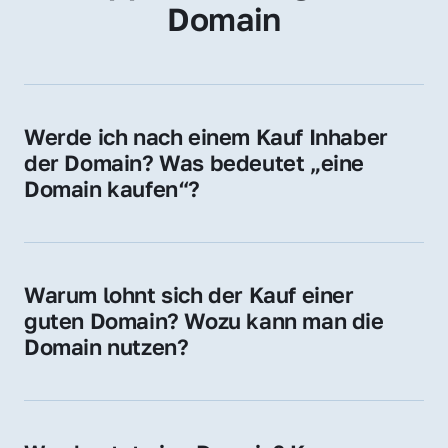
Domain
Werde ich nach einem Kauf Inhaber 
der Domain? Was bedeutet „eine 
Domain kaufen“?
Ja, Sie werden der offizielle Domain-Inhaber. 
Sie erhalten alle Rechte zur Nutzung, 
Verwaltung oder Weiterveräußerung der 
Warum lohnt sich der Kauf einer 
Domain.
guten Domain? Wozu kann man die 
Domain nutzen?
Eine starke Domain steigert Sichtbarkeit, 
Vertrauen und Markenwert. Nutzen Sie sie 
für Ihre Website, Weiterleitung, E-Mail-